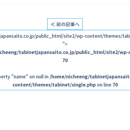
≪ 前の記事へ
apansaito.co.jp/public_html/site2/wp-content/themes/tabi
">
cheeng/tabinetjapansaito.co.jp/public_html/site2/wp-
70
erty "name" on null in
/home/nicheeng/tabinetjapansaito
content/themes/tabinet/single.php
on line
70