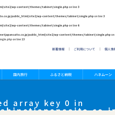
tml/site2/wp-content/themes/tabinet/single.php
on line
3
to.co.jp/public_html/site2/wp-content/themes/tabinet/single.php
on line
3
tml/site2/wp-content/themes/tabinet/single.php
on line
6
netjapansaito.co.jp/public_html/site2/wp-content/themes/tabinet/single.php
on 
ngle.php on line
13
新着情報
｜
ご利用について
｜
個人情
国内旅行
ふるさと納税
ハネムーン
ed array key 0 in
abinetjapansaito.co.j