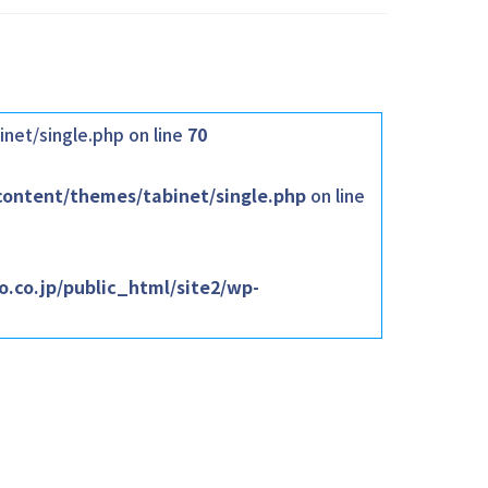
net/single.php on line
70
content/themes/tabinet/single.php
on line
.co.jp/public_html/site2/wp-