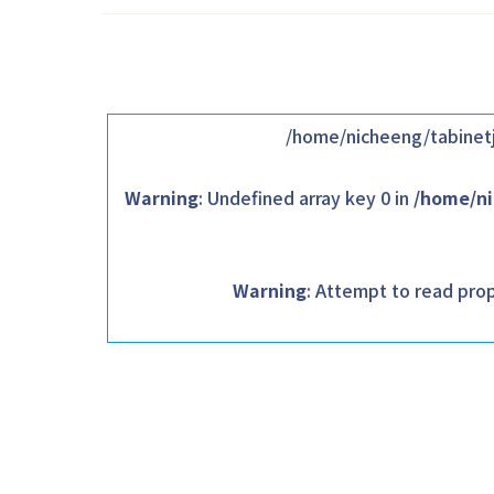
/home/nicheeng/tabinetj
Warning
: Undefined array key 0 in
/home/ni
Warning
: Attempt to read prop