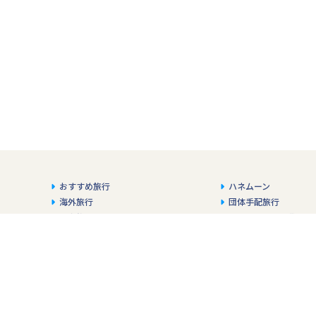
おすすめ旅行
ハネムーン
海外旅行
団体手配旅行
国内旅行
ハイヤー・バス貸切
ふるさと納税
パンフレットダウンロ