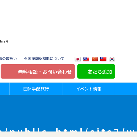
line
6
報の取扱い
｜
外国語翻訳機能について
無料相談・お問い合わせ
友だち追加
団体手配旅行
イベント情報
p/public_html/site2/w