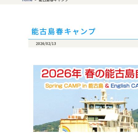
content/themes/t
Warning
: Attempt
/home/nicheeng/t
能古島春キャンプ
content/themes/t
2026/02/13