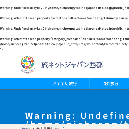
Warning
: Undefined array key 0 in
/home/nicheeng/tabinetjapansaito.co.jp/public_h
Warning
: Attempt to read property "parent" on null in
/home/nicheeng/tabinetjapansai
Warning
: Undefined array key 0 in
/home/nicheeng/tabinetjapansaito.co.jp/public_h
Warning
: Attempt to read property "category_nicename" on null in
/home/nicheeng/tabi
/home/nicheeng/tabinetjapansaito.co.jp/public_html/site2/wp-content/themes/tabinet/si
">
おすすめ旅行
海外旅行
Warning
: Undefin
/home/nicheeng/t
Home
>
能古島春キャンプ